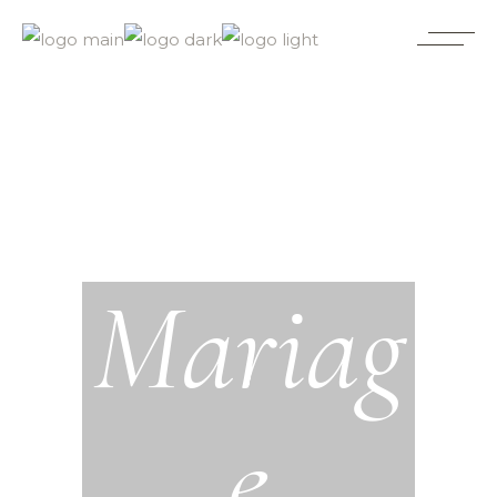
Mariag
e