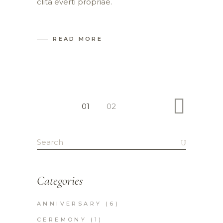
clita everti propriae.
READ MORE
Pagination
01
02
des
Search
publications
for:
Categories
ANNIVERSARY
(6)
CEREMONY
(1)