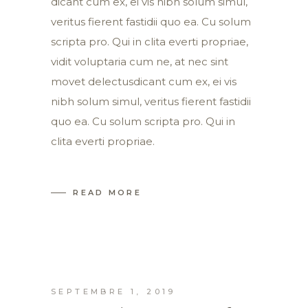
dicant cum ex, ei vis nibh solum simul,
veritus fierent fastidii quo ea. Cu solum
scripta pro. Qui in clita everti propriae,
vidit voluptaria cum ne, at nec sint
movet delectusdicant cum ex, ei vis
nibh solum simul, veritus fierent fastidii
quo ea. Cu solum scripta pro. Qui in
clita everti propriae.
READ MORE
SEPTEMBRE 1, 2019